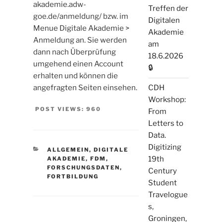
akademie.adw-
Treffen der
goe.de/anmeldung/ bzw. im
Digitalen
Menue Digitale Akademie >
Akademie
Anmeldung an. Sie werden
am
dann nach Überprüfung
18.6.2026
umgehend einen Account
🔒
erhalten und können die
angefragten Seiten einsehen.
CDH
Workshop:
POST VIEWS:
960
From
Letters to
Data.
Digitizing
KATEGORIEN
ALLGEMEIN
,
DIGITALE
19th
AKADEMIE
,
FDM
,
FORSCHUNGSDATEN
,
Century
FORTBILDUNG
Student
Travelogue
s,
Groningen,