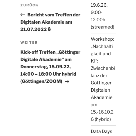
Beitragsnavigation
19.6.26,
Vorheriger
ZURÜCK
9:00-
Beitrag
Bericht vom Treffen der
12:00h
Digitalen Akademie am
(streamed)
21.07.2022 🔒
Workshop:
Nächster
WEITER
„Nachhalti
Beitrag
Kick-off Treffen „Göttinger
gkeit und
Digitale Akademie“ am
KI“:
Donnerstag, 15.09.22,
Zwischenbi
14:00 – 18:00 Uhr hybrid
lanz der
(Göttingen/ZOOM)
Göttinger
Digitalen
Akademie
am
15.-16.10.2
6 (hybrid)
Data Days