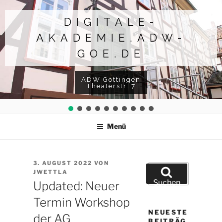
Zum
Inhalt
DIGITALE-
springen
AKADEMIE.ADW-
GOE.DE
ADW Göttingen
Theaterstr. 7
Menü
VERÖFFENTLICHT
3. AUGUST 2022
VON
Suchen
AM
JWETTLA
nach:
Suchen
Updated: Neuer
Termin Workshop
NEUESTE
der AG
BEITRÄG