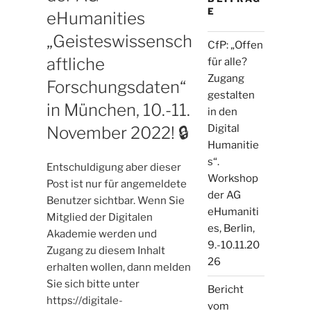
E
eHumanities
„Geisteswissensch
CfP: „Offen
aftliche
für alle?
Zugang
Forschungsdaten“
gestalten
in München, 10.-11.
in den
Digital
November 2022! 🔒
Humanitie
s“.
Entschuldigung aber dieser
Workshop
Post ist nur für angemeldete
der AG
Benutzer sichtbar. Wenn Sie
eHumaniti
Mitglied der Digitalen
es, Berlin,
Akademie werden und
9.-10.11.20
Zugang zu diesem Inhalt
26
erhalten wollen, dann melden
Sie sich bitte unter
Bericht
https://digitale-
vom