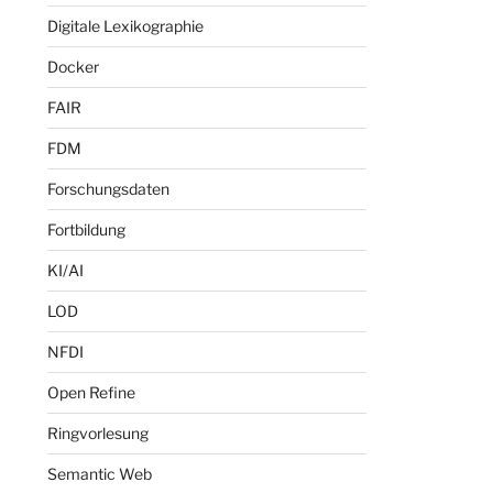
Digitale Lexikographie
chster
Docker
itrag
FAIR
FDM
Forschungsdaten
Fortbildung
KI/AI
LOD
NFDI
Open Refine
Ringvorlesung
Semantic Web