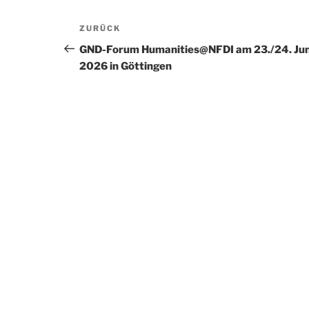
Beitragsnavigation
Vorheriger
ZURÜCK
Beitrag
GND-Forum Humanities@NFDI am 23./24. Jun
2026 in Göttingen