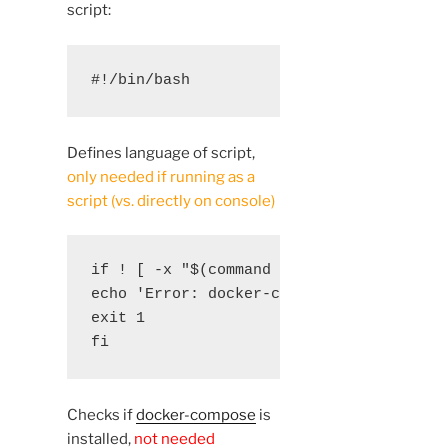
script:
#!/bin/bash
Defines language of script,
only needed if running as a
script (vs. directly on console)
if ! [ -x "$(command -v docker-compose)"
echo 'Error: docker-compose is not insta
exit 1

fi
Checks if
docker-compose
is
installed,
not needed