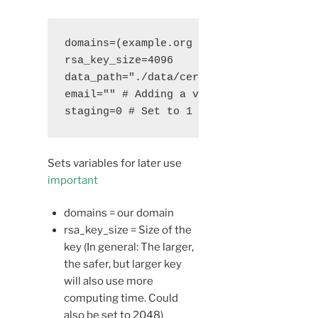
domains=(example.org www.example.org)

rsa_key_size=4096

data_path="./data/certbot"

email="" # Adding a valid address is str
staging=0 # Set to 1 if you're testing 
Sets variables for later use
important
domains = our domain
rsa_key_size = Size of the
key (In general: The larger,
the safer, but larger key
will also use more
computing time. Could
also be set to 2048)