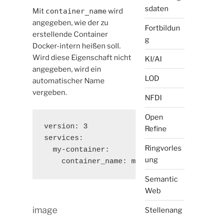
sdaten
Mit
container_name
wird
angegeben, wie der zu
Fortbildun
erstellende Container
g
Docker-intern heißen soll.
Wird diese Eigenschaft nicht
KI/AI
angegeben, wird ein
LOD
automatischer Name
vergeben.
NFDI
Open
version: 3

Refine
services:

Ringvorles
  my-container:

ung
    container_name: my-container
Semantic
Web
image
Stellenang