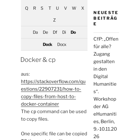
Q
R
S
T
U
V
W
X
NEUESTE
BEITRÄG
Z
E
Da
De
Df
Di
Do
CfP: „Offen
Dock
Docx
für alle?
Zugang
Docker & cp
gestalten
in den
aus:
Digital
https://stackoverflow.com/qu
Humanitie
estions/22907231/how-to-
s“.
copy-files-from-host-to-
Workshop
docker-container
der AG
The
cp
command can be used
eHumaniti
to copy files.
es, Berlin,
9.-10.11.20
One specific file can be copied
26