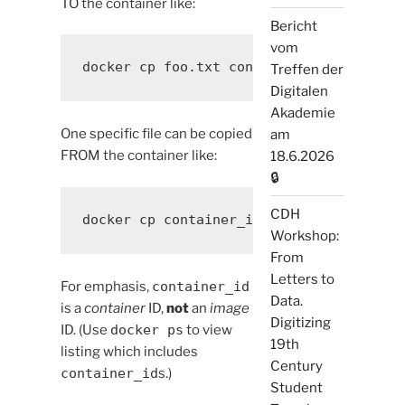
TO the container like:
Bericht
vom
Treffen der
Digitalen
Akademie
One specific file can be copied
am
FROM the container like:
18.6.2026
🔒
CDH
Workshop:
From
Letters to
For emphasis,
container_id
Data.
is a
container
ID,
not
an
image
Digitizing
ID. (Use
docker ps
to view
19th
listing which includes
Century
container_id
s.)
Student