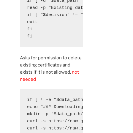
if [ -d "$data_path" ]; then

read -p "Existing data found for $domain
if [ "$decision" != "Y" ] && [ "$decisio
exit

fi

fi
Asks for permission to delete
existing certificates and
exists if it is not allowed.
not
needed
if [ ! -e "$data_path/conf/options-ssl-
echo "### Downloading recommended TLS pa
mkdir -p "$data_path/conf"

curl -s https://raw.githubusercontent.c
curl -s https://raw.githubusercontent.c