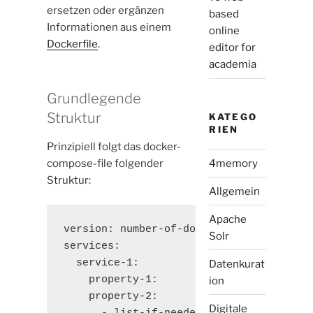
ersetzen oder ergänzen
based
Informationen aus einem
online
Dockerfile
.
editor for
academia
Grundlegende
Struktur
KATEGO
RIEN
Prinzipiell folgt das docker-
4memory
compose-file folgender
Struktur:
Allgemein
Apache
version: number-of-docker-version

Solr
services:

  service-1:

Datenkurat
    property-1:

ion
    property-2:

Digitale