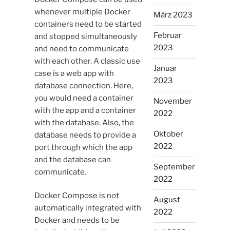
whenever multiple Docker
März 2023
containers need to be started
Februar
and stopped simultaneously
2023
and need to communicate
with each other. A classic use
Januar
case is a web app with
2023
database connection. Here,
you would need a container
November
with the app and a container
2022
with the database. Also, the
Oktober
database needs to provide a
2022
port through which the app
and the database can
September
communicate.
2022
Docker Compose is not
August
automatically integrated with
2022
Docker and needs to be