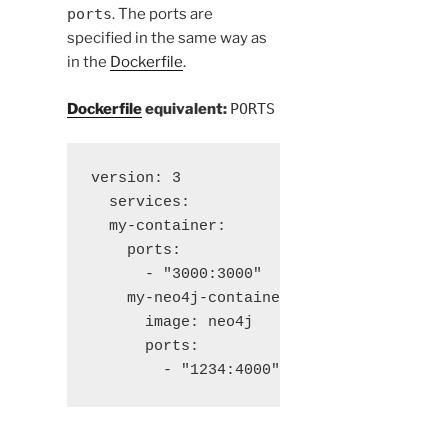
ports
. The ports are
specified in the same way as
in the
Dockerfile
.
Dockerfile
equivalent:
PORTS
version: 3

  services:

  my-container:

    ports:

      - "3000:3000"

    my-neo4j-container:

      image: neo4j

      ports:

        - "1234:4000"