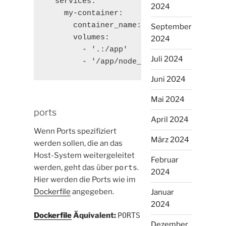
  services:

2024
    my-container:

      container_name: my-container

September
      volumes:

2024
        - '.:/app'

Juli 2024
        - '/app/node_modules'
Juni 2024
Mai 2024
ports
April 2024
Wenn Ports spezifiziert
März 2024
werden sollen, die an das
Host-System weitergeleitet
Februar
werden, geht das über
ports
.
2024
Hier werden die Ports wie im
Dockerfile
angegeben.
Januar
2024
Dockerfile
Äquivalent:
PORTS
Dezember