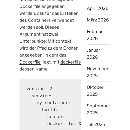
Dockerfile
angegeben
April 2026
werden, das für das Erstellen
März 2026
des Containers verwendet
werden soll. Dieses
Februar
Argument hat zwei
2026
Unterpunkte: Mit context
wird der Pfad zu dem Ordner
Januar
angegeben, in dem das
2026
Dockerfile
liegt, mit
dockerfile
November
dessen Name.
2025
Oktober
version: 3

2025
  services:

    my-container:

September
      build:

2025
        context: .

        dockerfile: Dockerfile
Juli 2025