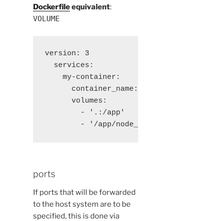
Dockerfile
equivalent
:
VOLUME
version: 3

  services:

    my-container:

      container_name: my-container

      volumes:

        - '.:/app'

        - '/app/node_modules'
ports
If ports that will be forwarded
to the host system are to be
specified, this is done via