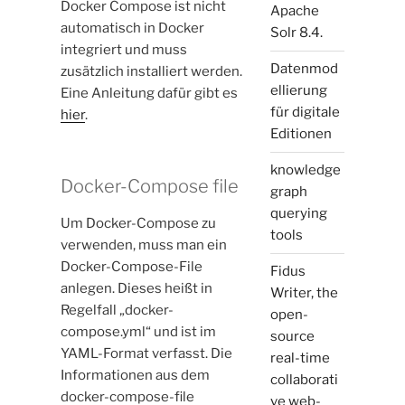
Docker Compose ist nicht
Apache
automatisch in Docker
Solr 8.4.
integriert und muss
Datenmod
zusätzlich installiert werden.
ellierung
Eine Anleitung dafür gibt es
für digitale
hier
.
Editionen
knowledge
Docker-Compose file
graph
querying
Um Docker-Compose zu
tools
verwenden, muss man ein
Docker-Compose-File
Fidus
anlegen. Dieses heißt in
Writer, the
Regelfall „docker-
open-
compose.yml“ und ist im
source
YAML-Format verfasst. Die
real-time
Informationen aus dem
collaborati
docker-compose-file
ve web-