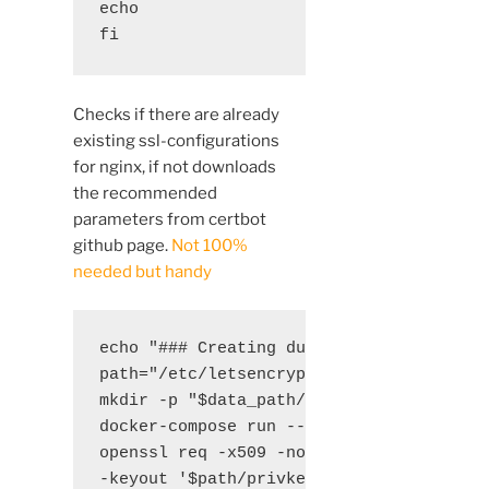
echo

fi
Checks if there are already
existing ssl-configurations
for nginx, if not downloads
the recommended
parameters from certbot
github page.
Not 100%
needed but handy
echo "### Creating dummy certificate for
path="/etc/letsencrypt/live/$domains"

mkdir -p "$data_path/conf/live/$domains"
docker-compose run --rm --entrypoint "\

openssl req -x509 -nodes -newkey rsa:$rs
-keyout '$path/privkey.pem' \
