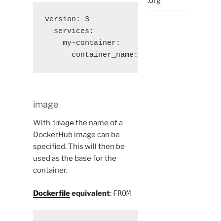
.org
version: 3 

  services: 

    my-container: 

      container_name: my-container
image
With
image
the name of a
DockerHub image can be
specified. This will then be
used as the base for the
container.
Dockerfile
equivalent
:
FROM