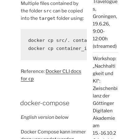
Travelogue
Multiple files contained by
s,
the folder
src
can be copied
Groningen,
into the
target
folder using:
19.6.26,
9:00-
12:00h
docker cp src/. container_id:/target

(streamed)
Workshop:
„Nachhalti
Reference:
Docker CLI docs
gkeit und
for
cp
KI“:
Zwischenbi
lanz der
docker-compose
Göttinger
Digitalen
English version below
Akademie
am
Docker Compose kann immer
15.-16.10.2