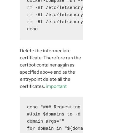
docker-compose run --rm --entrypoint "\

rm -Rf /etc/letsencrypt/live/$domains &&
rm -Rf /etc/letsencrypt/archive/$domains
rm -Rf /etc/letsencrypt/renewal/$domains
echo
Delete the intermediate
certificate. Therefore run the
certbot container again as
specified above and as the
entrypoint delete all the
certificates.
important
echo "### Requesting Let's Encrypt certi
#Join $domains to -d args

domain_args=""

for domain in "${domains[@]}"; do
