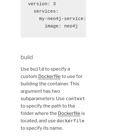
version: 3

  services:

    my-neo4j-service:

      image: neo4j
build
Use
build
to specify a
custom
Dockerfile
to use for
building the container. This
argument has two
subparameters: Use
context
to specify the path to the
folder where the
Dockerfile
is
located, and use
dockerfile
to specify its name.