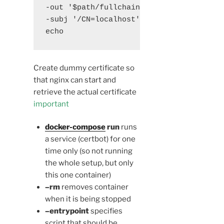
-out '$path/fullchain.pem' \

-subj '/CN=localhost'" certbot

echo
Create dummy certificate so
that nginx can start and
retrieve the actual certificate
important
docker-compose
run
runs
a service (certbot) for one
time only (so not running
the whole setup, but only
this one container)
–rm
removes container
when it is being stopped
–entrypoint
specifies
script that should be