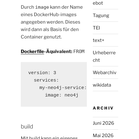
ebot
Durch
image
kann der Name
eines DockerHub-images
Tagung
angegeben werden. Dieses
TEI
wird dann als Basis für den
Container genutzt.
text+
Dockerfile
-Äquivalent:
FROM
Urheberre
cht
Webarchiv
version: 3

  services:

wikidata
    my-neo4j-service:

      image: neo4j
ARCHIV
Juni 2026
build
Mai 2026
Mit build kann ein eigenes