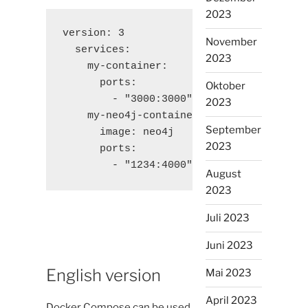
2023
version: 3

November
  services:

2023
    my-container:

      ports:

Oktober
        - "3000:3000"

2023
    my-neo4j-container:

September
      image: neo4j

2023
      ports:

        - "1234:4000"
August
2023
Juli 2023
Juni 2023
English version
Mai 2023
April 2023
Docker Compose can be used